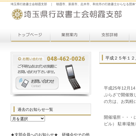
埼玉県行政書士会朝霞支部 ｜ 朝霞市、新座市、志木市、和光市の行政書士からなる団体
平成２５年１２
平成25年12月
ぷらざで開催致
の方は、お気軽
過去のお知らせ一覧
開催場所・・・
過
去
ビル） 駐車場無
の
お
★支部会員へのお知らせ★ 研修会やその他