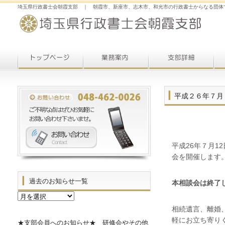
埼玉県行政書士会朝霞支部 ｜ 朝霞市、新座市、志木市、和光市の行政書士からなる団体
平成２６年７月
平成26年７月1
会を開催します
過去のお知らせ一覧
本相談会は終了
過
去
相続遺言、離婚
の
軽にお立ち寄り
お
★支部会員へのお知らせ★ 研修会やその他