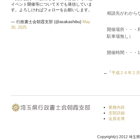
知
イベント開催等についてⅩでも発信していま
ら
す。よろしければフォローをお願いします。
相談先がわから
せ
一
— 行政書士会朝霞支部 (@asakashibu)
May
覧
30, 2025
開催場所・・・
駐車場無し）
開催時間・・・13
←「
平成２６年２月
業務内容
支部詳細
会員名簿
Copyright(c) 2012 埼